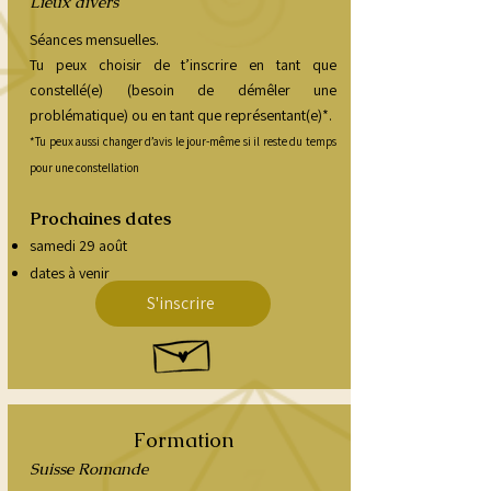
Lieux divers
​Séances mensuelles.
Tu peux choisir de t’inscrire en tant que
constellé(e) (besoin de démêler une
problématique) ou en tant que représentant(e)*.
*Tu peux aussi changer d’avis le jour-même si il reste du temps
pour une constellation
Prochaines dates
samedi 29 août
dates à venir
S'inscrire
Formation
Suisse Romande