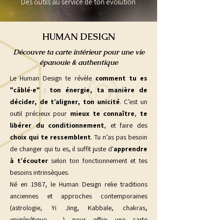
Des outils au service de ton évolution
HUMAN DESIGN
Découvre ta carte intérieur pour une vie
épanouie & authentique
Le Human Design te révèle
comment tu es
"câblé·e"
:
ton énergie, ta manière de
décider, de t’aligner, ton unicité
.
C’est un
outil précieux pour
mieux te connaître
,
te
libérer du conditionnement
, et faire des
choix qui te ressemblent
.
Tu n’as pas besoin
de changer qui tu es, il suffit juste d'
apprendre
à t’écouter
selon ton fonctionnement et tes
besoins intrinsèques.
​Né en 1987, le Human Design relie traditions
anciennes et approches contemporaines
(astrologie, Yi Jing, Kabbale, chakras,
epigénétique, …) pour offrir une carte