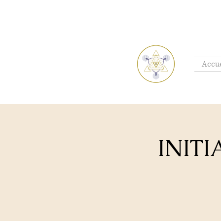
Accue
INITI