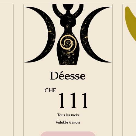
Déesse
148CHF
111
111
CHF
Tous les mois
Valable 6 mois