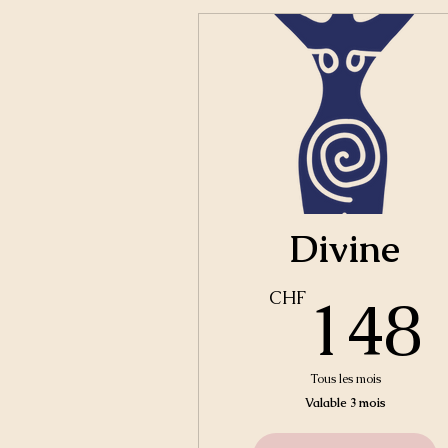
Divine
148
CHF
Tous les mois
Valable 3 mois