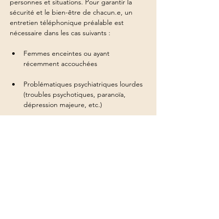
personnes et situations. Pour garantir la 
sécurité et le bien-être de chacun.e, un 
entretien téléphonique préalable est 
nécessaire dans les cas suivants :
Femmes enceintes ou ayant 
récemment accouchées
Problématiques psychiatriques lourdes 
(troubles psychotiques, paranoïa, 
dépression majeure, etc.)
Traumatismes récents nécessitant un 
suivi thérapeutique intensif
Pathologies graves ou instabilité 
physique/émotionnelle
Afficher plus
Inscription