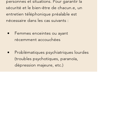
personnes et situations. Pour garantir la 
sécurité et le bien-être de chacun.e, un 
entretien téléphonique préalable est 
nécessaire dans les cas suivants :
Femmes enceintes ou ayant 
récemment accouchées
Problématiques psychiatriques lourdes 
(troubles psychotiques, paranoïa, 
dépression majeure, etc.)
Traumatismes récents nécessitant un 
suivi thérapeutique intensif
Pathologies graves ou instabilité 
physique/émotionnelle
Afficher plus
Inscription